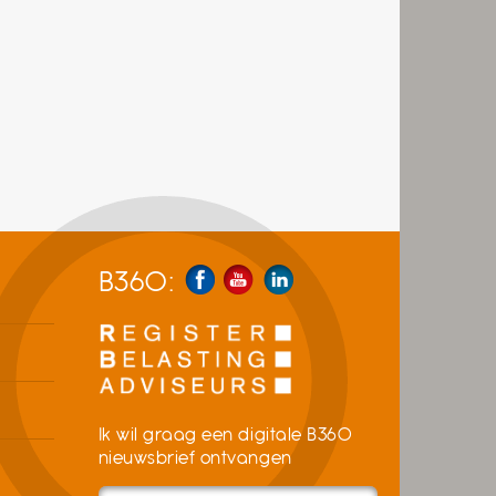
B360:
Ik wil graag een digitale B360
nieuwsbrief ontvangen