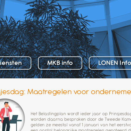
iensten
MKB info
LONEN Inf
sjesdag: Maatregelen voor onderneme
Het Belastingplan wordt ieder jaar op Prinsjes
worden daarna besproken door de Tweede Kamer
gelden ze meestal vanaf 1 januari van het eerst
een aantal belangrijke maatregelen genoteerd di