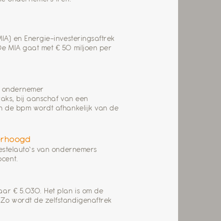
MIA) en Energie-investeringsaftrek
De MIA gaat met € 50 miljoen per
de ondernemer
raks, bij aanschaf van een
an de bpm wordt afhankelijk van de
verhoogd
bestelauto’s van ondernemers
ocent.
aar € 5.030. Het plan is om de
 Zo wordt de zelfstandigenaftrek