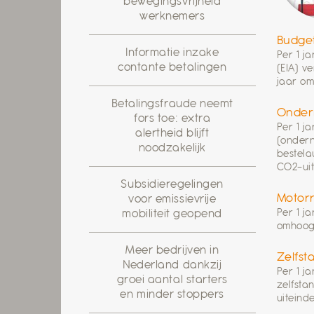
bewegingsvrijheid
werknemers
Budget
Informatie inzake
Per 1 j
contante betalingen
(EIA) v
jaar o
Betalingsfraude neemt
Ondern
fors toe: extra
Per 1 j
alertheid blijft
(ondern
noodzakelijk
bestela
CO2-uit
Subsidieregelingen
Motorr
voor emissievrije
Per 1 j
mobiliteit geopend
omhoog 
Meer bedrijven in
Zelfst
Nederland dankzij
Per 1 j
groei aantal starters
zelfsta
en minder stoppers
uiteind