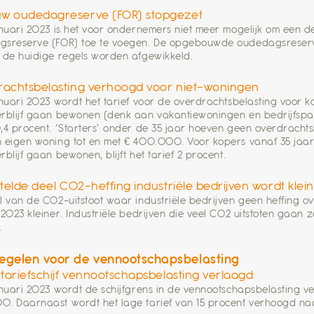
w oudedagreserve (FOR) stopgezet
anuari 2023 is het voor ondernemers niet meer mogelijk om een d
sreserve (FOR) toe te voegen. De opgebouwde oudedagsreserv
 de huidige regels worden afgewikkeld.
achtsbelasting verhoogd voor niet-woningen
anuari 2023 wordt het tarief voor de overdrachtsbelasting voor k
rblijf gaan bewonen (denk aan vakantiewoningen en bedrijfsp
,4 procent. ‘Starters’ onder de 35 jaar hoeven geen overdrachts
 eigen woning tot en met € 400.000. Voor kopers vanaf 35 jaar 
rblijf gaan bewonen, blijft het tarief 2 procent.
stelde deel CO2-heffing industriële bedrijven wordt klei
l van de CO2-uitstoot waar industriële bedrijven geen heffing ov
 2023 kleiner. Industriële bedrijven die veel CO2 uitstoten gaan
.
egelen voor de vennootschapsbelasting
 tariefschijf vennootschapsbelasting verlaagd
anuari 2023 wordt de schijfgrens in de vennootschapsbelasting 
. Daarnaast wordt het lage tarief van 15 procent verhoogd naa