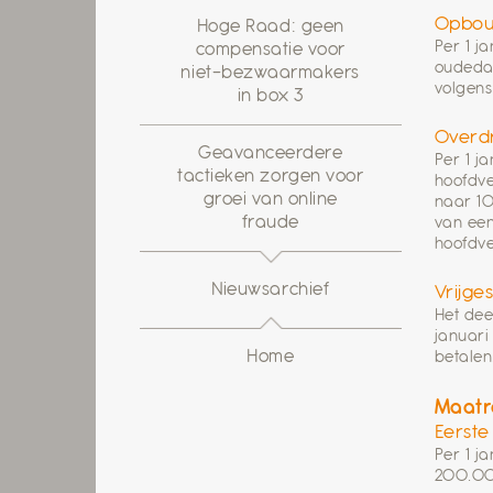
Opbou
Hoge Raad: geen
Per 1 j
compensatie voor
oudedag
niet-bezwaarmakers
volgens
in box 3
Overdr
Geavanceerdere
Per 1 j
tactieken zorgen voor
hoofdve
groei van online
naar 10
fraude
van een
hoofdve
Nieuwsarchief
Vrijge
Het dee
januari
Home
betalen
Maatr
Eerste
Per 1 j
200.000