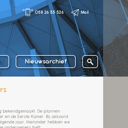
058 26 55 526
Mail
o
Nieuwsarchief
rs
dag bekendgemaakt. De plannen
 en de Eerste Kamer. Bij akkoord
volgende jaar. Hieronder hebben we
e ondernemers treft.