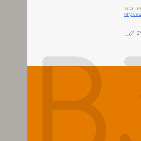
Voor me
https:/
2