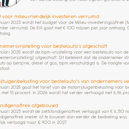
 voor milieuvriendelijk investeren verruimd
anuari 2023 wordt het budget voor de Milieu-investeringsaftrek (
erder verruimd. De EIA gaat met € 100 miljoen per jaar omhoog. 
mhoog.
emersvrijstelling voor bestelauto’s afgeschaft
anuari 2025 wordt de bpm-vrijstelling voor een bestelauto van 
emersvrijstelling) afgeschaft. Dit betekent dat de ondernemer st
uto op benzine, diesel of gas, bpm verschuldigd is. De hoogte v
stoot.
ijtuigenbelasting voor bestelauto’s van ondernemers 
anuari 2025 gaat het tarief van de motorrijtuigenbelasting voor 
met 15 procent. In 2026 wordt het verder verhoogd met 6,96 pr
andigenaftrek afgebouwd
anuari 2023 wordt de zelfstandigenaftrek verlaagd van € 6.310 n
ndigenaftrek sneller af te bouwen dan eerder de bedoeling was.
elijk verlaagd naar € 900 in 2027.