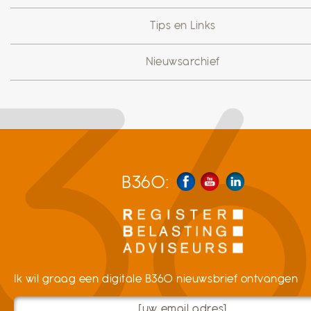
Tips en Links
Nieuwsarchief
B360:
Ik wil graag een digitale B360 nieuwsbrief ontvangen