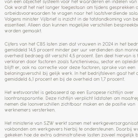
van een objectief systeem voor het waarderen en indelen van f
Ook wordt het niet langer toegestaan om tijdens gesprekken 
arbeidsvoorwaarden te vragen naar het laatstverdiende salar
Volgens minister Vijlbrief is inzicht in de totstandkoming van b
essentieel. Alleen dan kunnen mogelijke verschillen bespreek
worden gemaakt.
Cijfers van het CBS laten zien dat vrouwen in 2024 in het bedr
gemiddeld 14,5 procent minder per uur verdienden dan mannen
overheid bedroeg dit verschil 4,5 procent. Een deel hiervan is 
verklaren door factoren zoals functieniveau, sector en opleidi
blijft er, ook na correctie voor deze factoren, sprake van een
beloningsverschil bij gelijk werk. In het bedrijfsleven gaat het
gemiddeld 6,1 procent en bij de overheid om 1,7 procent.
Het wetsvoorstel is gebaseerd op een Europese richtlijn over
loontransparantie. Deze richtlijn verplicht lidstaten om maatre
nemen die loonverschillen zichtbaar maken en de positie van
werknemers versterken.
Het ministerie van SZW werkt samen met werkgeversorganisat
vakbonden om werkgevers hierbij te ondersteunen. Daarbij w
gekeken hoe de extra administratieve lasten zoveel mogelijk 