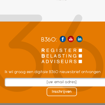
B360:
Ik wil graag een digitale B360 nieuwsbrief ontvangen