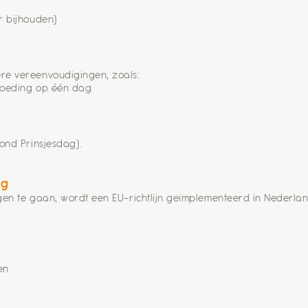
r bijhouden)
re vereenvoudigingen, zoals:
rgoeding op één dag
ond Prinsjesdag).
ng
en te gaan, wordt een EU-richtlijn geïmplementeerd in Nederla
en