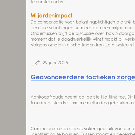
teleurstellend is.
Miljardenimpact
De compensatie voor belastingplichtigen die wél 
eerdere schattingen uit meer dan een miljoen me
Ondertussen blijft de discussie over box 3 doorga
moment dat je daadwerkelijk winst maakt bij ver
Volgens ambtelijke schattingen kan zo’n systeem t
29 juni 2026
Geavanceerdere tactieken zorgen
Aankoopfraude neemt de laatste tijd flink toe. 
fraudeurs steeds slimmere methodes gebruiken om 
Criminelen maken steeds vaker gebruik van een c
identiteit op te bouwen. Tussen maart en decemb