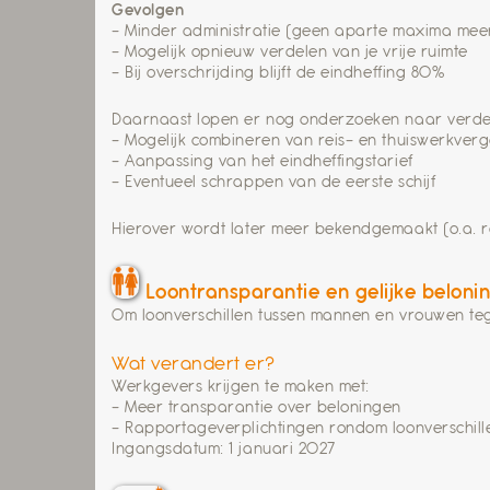
Gevolgen
– Minder administratie (geen aparte maxima mee
– Mogelijk opnieuw verdelen van je vrije ruimte
– Bij overschrijding blijft de eindheffing 80%
Daarnaast lopen er nog onderzoeken naar verde
– Mogelijk combineren van reis- en thuiswerkve
– Aanpassing van het eindheffingstarief
– Eventueel schrappen van de eerste schijf
Hierover wordt later meer bekendgemaakt (o.a. r
Loontransparantie en gelijke beloni
Om loonverschillen tussen mannen en vrouwen teg
Wat verandert er?
Werkgevers krijgen te maken met:
– Meer transparantie over beloningen
– Rapportageverplichtingen rondom loonverschill
Ingangsdatum: 1 januari 2027