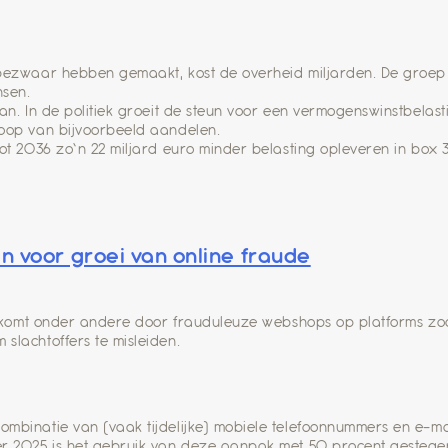
bezwaar hebben gemaakt, kost de overheid miljarden. De groep d
nsen.
an. In de politiek groeit de steun voor een vermogenswinstbelasti
koop van bijvoorbeeld aandelen.
ot 2036 zo’n 22 miljard euro minder belasting opleveren in box 3
 voor groei van online fraude
Dit komt onder andere door frauduleuze webshops op platforms z
slachtoffers te misleiden.
ombinatie van (vaak tijdelijke) mobiele telefoonnummers en e-m
er 2025 is het gebruik van deze aanpak met 50 procent gestegen