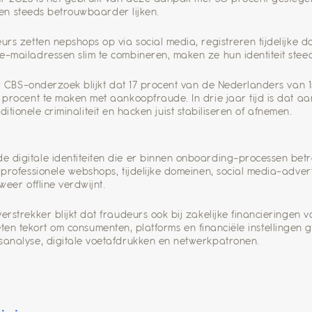
iten steeds betrouwbaarder lijken.
rs zetten nepshops op via social media, registreren tijdelijke 
-mailadressen slim te combineren, maken ze hun identiteit stee
r CBS-onderzoek blijkt dat 17 procent van de Nederlanders van 15
procent te maken met aankoopfraude. In drie jaar tijd is dat aan
aditionele criminaliteit en hacken juist stabiliseren of afnemen.
digitale identiteiten die er binnen onboarding-processen betro
professionele webshops, tijdelijke domeinen, social media-adve
eer offline verdwijnt.
strekker blijkt dat fraudeurs ook bij zakelijke financieringen v
schieten tekort om consumenten, platforms en financiële instellin
analyse, digitale voetafdrukken en netwerkpatronen.