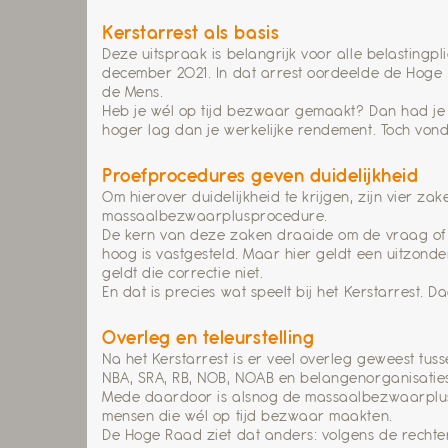
Kerstarrest als basis
Deze uitspraak is belangrijk voor alle belastin
december 2021. In dat arrest oordeelde de Hoge R
de Mens.
Heb je wél op tijd bezwaar gemaakt? Dan had je 
hoger lag dan je werkelijke rendement. Toch von
Proefprocedures geven duidelijkheid
Om hierover duidelijkheid te krijgen, zijn vier
massaalbezwaarplusprocedure.
De kern van deze zaken draaide om de vraag of d
hoog is vastgesteld. Maar hier geldt een uitzonde
geldt die correctie niet.
En dat is precies wat speelt bij het Kerstarrest.
Overleg en teleurstelling
Na het Kerstarrest is er veel overleg geweest tus
NBA, SRA, RB, NOB, NOAB en belangenorganisaties
Mede daardoor is alsnog de massaalbezwaarplus
mensen die wél op tijd bezwaar maakten.
De Hoge Raad ziet dat anders: volgens de rechter