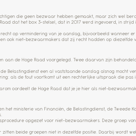
gplichtigen die geen bezwaar hebben gemaakt, maar zich wel ber
aad dat het box 3-stelsel, dat in 2017 werd ingevoerd, in strij
recht op vermindering van je aanslag, bijvoorbeeld wanneer er
den ook niet-bezwaarmakers dat zij recht hadden op diezelfde 
 zaken aan de Hoge Raad voorgelegd. Twee daarvan zijn behandel
e Belastingdienst een al vaststaande aanslag alsnog mocht verl
ring: als de fout voortkomt uit een rechterlijke uitspraak die pa
 Daarom oordeelt de Hoge Raad dat je je hier als niet-bezwaarma
sen het ministerie van Financiën, de Belastingdienst, de Tweede 
.
procedure opgezet voor niet-bezwaarmakers. Deze groep vond
 zitten beide groepen niet in dezelfde positie. Daarbij wordt w