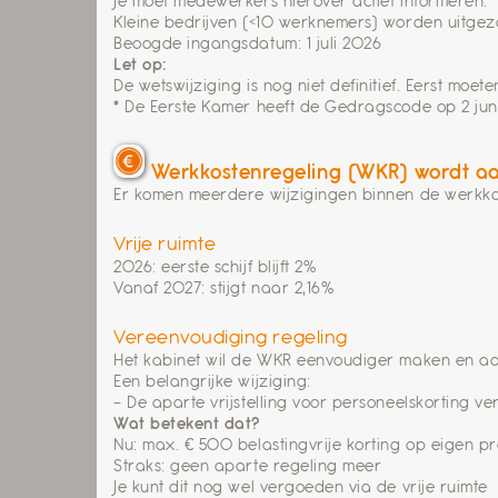
Je moet medewerkers hierover actief informeren.
Kleine bedrijven (<10 werknemers) worden uitge
Beoogde ingangsdatum: 1 juli 2026
Let op:
De wetswijziging is nog niet definitief. Eerst m
* De Eerste Kamer heeft de Gedragscode op 2 jun
Werkkostenregeling (WKR) wordt a
Er komen meerdere wijzigingen binnen de werkko
Vrije ruimte
2026: eerste schijf blijft 2%
Vanaf 2027: stijgt naar 2,16%
Vereenvoudiging regeling
Het kabinet wil de WKR eenvoudiger maken en adm
Een belangrijke wijziging:
– De aparte vrijstelling voor personeelskorting ve
Wat betekent dat?
Nu: max. € 500 belastingvrije korting op eigen 
Straks: geen aparte regeling meer
Je kunt dit nog wel vergoeden via de vrije ruimte