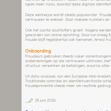
lopen meer risico, doordat deze digitale identite
Deze werkwijze wordt steeds populairder. Fraudeu
vertrouwen te wekken. Door mobiele nummers en e
Ook het aantal slachtoffers groeit. Volgens eerde
geworden van online oplichting. Daarvan kreeg 8 
fraude blijft tegelijkertijd ook toenemen, terwijl tr
Onboarding
Fraudeurs gebruiken steeds vaker samenhangende 
ondernemingen op die vertrouwen uitstralen, met 
structuur verwerken ze betalingen, waarna alles w
Uit data-analyses van een Europese mkb-kredietver
Traditionele controles en identiteitsverificatie 
fraudepreventie steeds meer om realtime gedrags
25 juni 2026