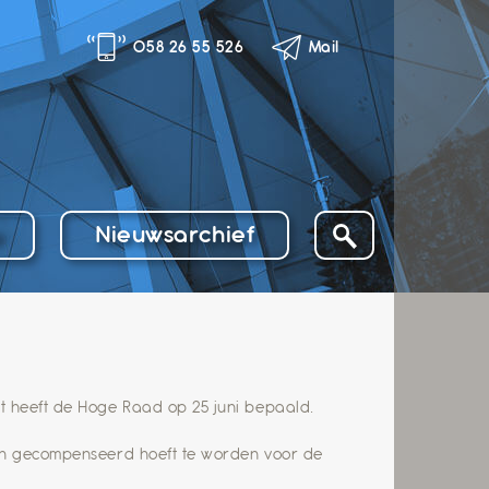
058 26 55 526
Mail
o
Nieuwsarchief
t heeft de Hoge Raad op 25 juni bepaald.
een gecompenseerd hoeft te worden voor de