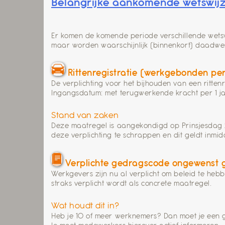
Belangrijke aankomende wetswij
Er komen de komende periode verschillende wetsw
maar worden waarschijnlijk (binnenkort) daadwerke
Rittenregistratie (werkgebonden per
De verplichting voor het bijhouden van een ritt
Ingangsdatum: met terugwerkende kracht per 1 j
Stand van zaken
Deze maatregel is aangekondigd op Prinsjesdag 
deze verplichting te schrappen en dit geldt inmi
Verplichte gedragscode ongewenst 
Werkgevers zijn nu al verplicht om beleid te heb
straks verplicht wordt als concrete maatregel.
Wat houdt dit in?
Heb je 10 of meer werknemers? Dan moet je een g