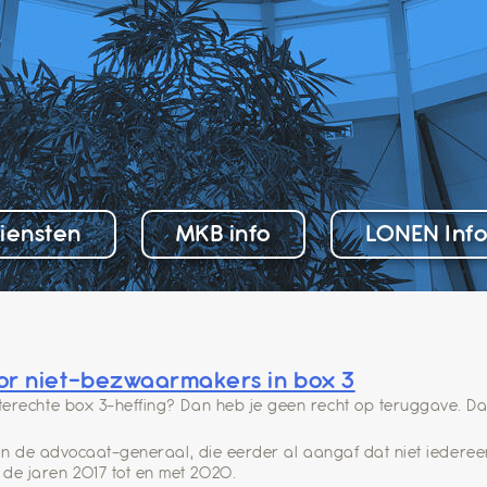
iensten
MKB info
LONEN Inf
or niet-bezwaarmakers in box 3
terechte box 3-heffing? Dan heb je geen recht op teruggave. Da
s van de advocaat-generaal, die eerder al aangaf dat niet ieder
de jaren 2017 tot en met 2020.