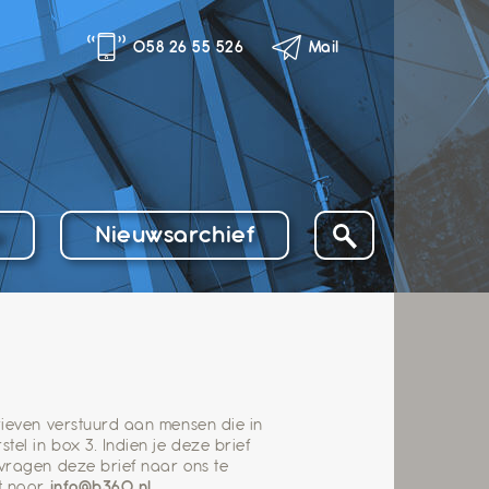
058 26 55 526
Mail
o
Nieuwsarchief
rieven verstuurd aan mensen die in
el in box 3. Indien je deze brief
 vragen deze brief naar ons te
it naar
info@b360.nl