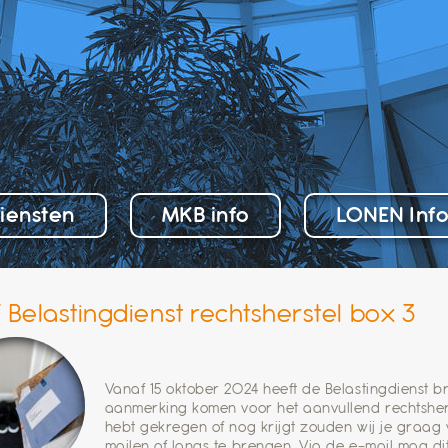
iensten
MKB info
LONEN Inf
f Belastingdienst rechtsherstel box 3
Vanaf 15 oktober 2024 heeft de Belastingdienst b
aanmerking komen voor het aanvullend rechtsherst
hebt gekregen of nog krijgt zouden wij je graag
mailen of langs te brengen. Via de e-mail mag d