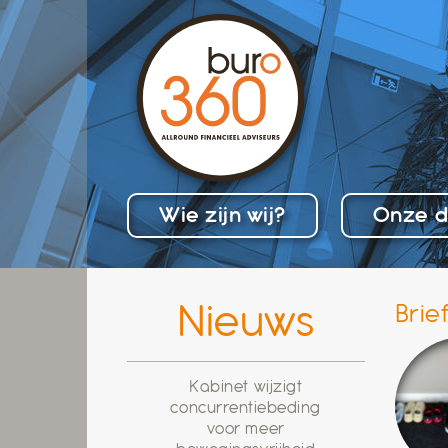
Skip
to
content
Wie zijn wij?
Onze d
Nieuws
Brie
Kabinet wijzigt
concurrentiebeding
voor meer