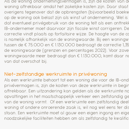
Als de woning ondernemingsvermogen is, zijn de kosten van 
woning aftrekbaar omdat het zakelijke kosten zijn. Daar staat
overigens tegenover dat de opbrengsten (bijvoorbeeld boekw
op de woning ook belast zijn als winst uit onderneming. Wel is
dat eventueel privégebruik van de woning telt als een onttrek
IB-ondernemer moet daarvoor zijn fiscale winst corrigeren. D
correctie vindt plaats op forfaitaire wijze. De hoogte van de c
is namelijk afhankelijk van de woningwaarde. Bij een woning
tussen de € 75.000 en € 1.130.000 bedraagt de correctie 1,3
de woningwaarde (grenzen en percentages 2022). Voor zove
woningwaarde meer bedraagt dan € 1.130.000, komt daar n
van dat overschot bij.
Niet-zelfstandige werkruimte in privéwoning
Als een werkruimte behoort tot een woning die voor de IB-on
privévermogen is, zijn de kosten van deze werkruimte in begin
aftrekbaar. Een uitzondering kan gelden als de werkruimte n
opvattingen in het maatschappelijk verkeer een zelfstandig g
van de woning vormt. Of een werkruimte een zelfstandig dee
woning of andere onroerende zaak is, wil nog wel eens ter di
staan. Een werkruimte moet al gauw een eigen ingang en eig
noodzakelijke faciliteiten hebben om als zelfstandig te kwalifi