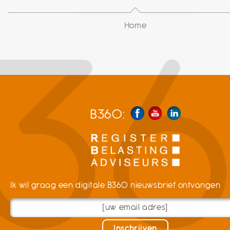
Home
B360:
Ik wil graag een digitale B360 nieuwsbrief ontvangen