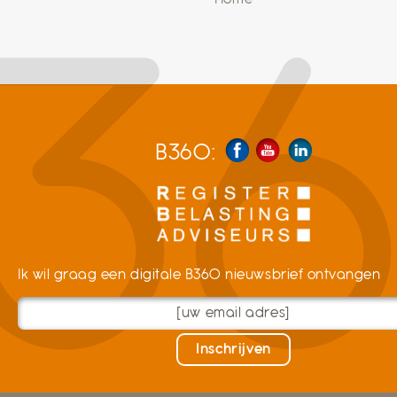
B360:
Ik wil graag een digitale B360 nieuwsbrief ontvangen