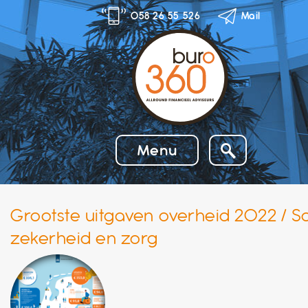
Skip
058 26 55 526
Mail
to
content
Menu
Grootste uitgaven overheid 2022 / S
zekerheid en zorg