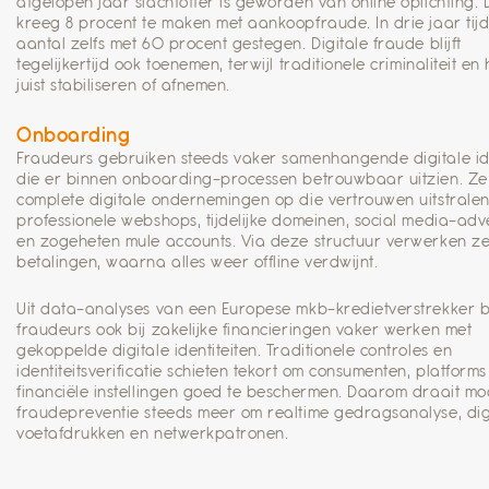
afgelopen jaar slachtoffer is geworden van online oplichting.
kreeg 8 procent te maken met aankoopfraude. In drie jaar tijd
aantal zelfs met 60 procent gestegen. Digitale fraude blijft
tegelijkertijd ook toenemen, terwijl traditionele criminaliteit e
juist stabiliseren of afnemen.
Onboarding
Fraudeurs gebruiken steeds vaker samenhangende digitale ide
die er binnen onboarding-processen betrouwbaar uitzien. Ze
complete digitale ondernemingen op die vertrouwen uitstralen
professionele webshops, tijdelijke domeinen, social media-adv
en zogeheten mule accounts. Via deze structuur verwerken z
betalingen, waarna alles weer offline verdwijnt.
Uit data-analyses van een Europese mkb-kredietverstrekker bl
fraudeurs ook bij zakelijke financieringen vaker werken met
gekoppelde digitale identiteiten. Traditionele controles en
identiteitsverificatie schieten tekort om consumenten, platforms
financiële instellingen goed te beschermen. Daarom draait m
fraudepreventie steeds meer om realtime gedragsanalyse, dig
voetafdrukken en netwerkpatronen.