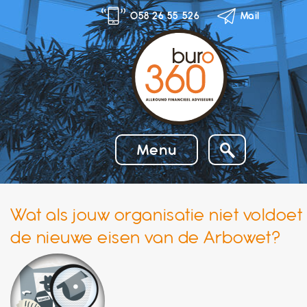
Skip
058 26 55 526
Mail
to
content
Menu
Wat als jouw organisatie niet voldoet
de nieuwe eisen van de Arbowet?