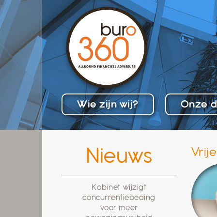
Skip
to
content
Wie zijn wij?
Onze d
Nieuws
Vrij
Kabinet wijzigt
concurrentiebeding
voor meer