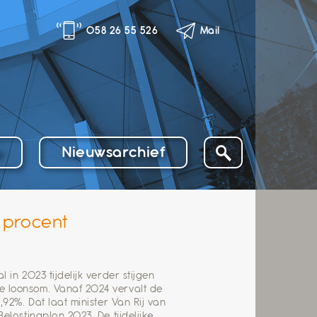
058 26 55 526
Mail
o
Nieuwsarchief
3 procent
 in 2023 tijdelijk verder stijgen
e loonsom. Vanaf 2024 vervalt de
,92%. Dat laat minister Van Rij van
elastingplan 2023. De tijdelijke