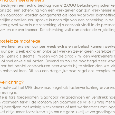
king aan werknemers
 bedrijven een extra bedrag van € 2.000 belastingvrij schen
ns zal een schenking van een werkgever aan zijn werknemer ee
en daardoor worden aangemerkt als loon waarover loonheffingen
erlijke gevallen zou sprake kunnen zijn van een schenking in de
n een geval waarin de schenking zijn oorzaak vindt in de persoon
er en de werknemer. De schenking valt dan onder de vrijstelling
kosteloze maatregel
werknemers vier uur per week extra en onbelast kunnen werken
r uur per week extra en onbelast werken zeker geen kosteloze 
el. Zelfs als slechts 1 miljoen van de circa 7 miljoen werknemer
t al snel enkele miljarden. Bovendien zou de maatregel zeer waars
door het aantal contracturen neerwaarts bij te stellen dan wel v
in onbelast loon. Dit zou een dergelijke maatregel ook complex
verlichting?
e mate zal het MKB deze maatregel als lastenverlichting ervaren
ijwillig is.
atie is fors toegenomen, waardoor vergoedingen en verstrekkin
n voorheen terwijl de loonsom (en daarmee de vrije ruimte) met 
bij bedrijven met weinig werknemers of met werknemers met lage
niet altijd meer toereikend zijn om de gebruikelijke vergoedingen