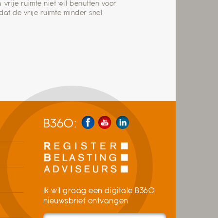
vrije ruimte niet wil benutten voor
dat de vrije ruimte minder snel
B360:
Ik wil graag een digitale B360
nieuwsbrief ontvangen