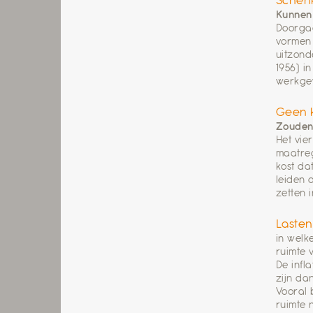
Schen
Kunnen
Doorgaa
vormen 
uitzond
1956) i
werkgev
Geen 
Zouden 
Het vie
maatreg
kost da
leiden 
zetten 
Lasten
in welk
ruimte vr
De infl
zijn da
Vooral 
ruimte 