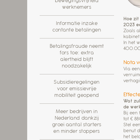
bewegingsvrijheid
werknemers
Hoe zit
Informatie inzake
2023 e
contante betalingen
Zoals a
kabinet
In het 
Betalingsfraude neemt
400.00
fors toe: extra
alertheid blijft
Nota v
noodzakelijk
Via een
verruim
verhogi
Subsidieregelingen
voor emissievrije
Effect
mobiliteit geopend
Wat zul
de wer
Meer bedrijven in
Bij een
Nederland dankzij
tot € 8
groei aantal starters
Stel ee
benut d
en minder stoppers
het bel