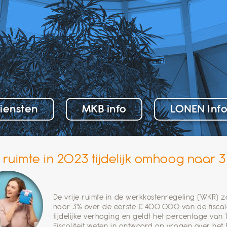
iensten
MKB info
LONEN Inf
e ruimte in 2023 tijdelijk omhoog naar 
De vrije ruimte in de werkkostenregeling (WKR) zal
naar 3% over de eerste € 400.000 van de fiscal
tijdelijke verhoging en geldt het percentage van 1
Fiscaliteit weten in antwoord op vragen over het B