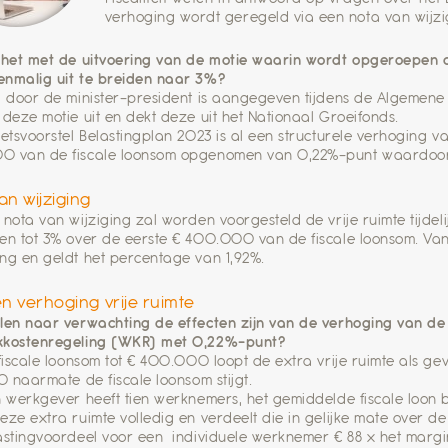
verhoging wordt geregeld via een nota van wijzi
 het met de uitvoering van de motie waarin wordt opgeroepen
enmalig uit te breiden naar 3%?
l door de minister-president is aangegeven tijdens de Algemene 
 deze motie uit en dekt deze uit het Nationaal Groeifonds.
wetsvoorstel Belastingplan 2023 is al een structurele verhoging va
0 van de fiscale loonsom opgenomen van 0,22%-punt waardoor 
an wijziging
 nota van wijziging zal worden voorgesteld de vrije ruimte tijdel
en tot 3% over de eerste € 400.000 van de fiscale loonsom. Vanaf
ng en geldt het percentage van 1,92%.
en verhoging vrije ruimte
len naar verwachting de effecten zijn van de verhoging van de ee
kkostenregeling (WKR) met 0,22%-punt?
 fiscale loonsom tot € 400.000 loopt de extra vrije ruimte als g
80 naarmate de fiscale loonsom stijgt.
n werkgever heeft tien werknemers, het gemiddelde fiscale lo
eze extra ruimte volledig en verdeelt die in gelijke mate over 
astingvoordeel voor een individuele werknemer € 88 x het margi