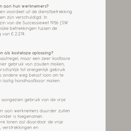
ken aan hun werknemers?
n voordeel uit de dienstbetrekking
 zijn verschuldigd. In
 zin van de Successiewet 1956 (SW
lijke betrekkingen tussen de
 van € 2.274.
 als kosteloze oplossing?
maatregel, maar een zeer kostbare
s hier gebruik van zouden maken,
chijnlijk tot oneigenlijk gebruik
ia andere weg belast loon om te
 en lastig handhaafbaar maken.
, aangezien gebruik van de vrije
gen aan werknemers duurder zullen
minder is toegenomen.
re lonen zal daardoor de vrije
, verstrekkingen en