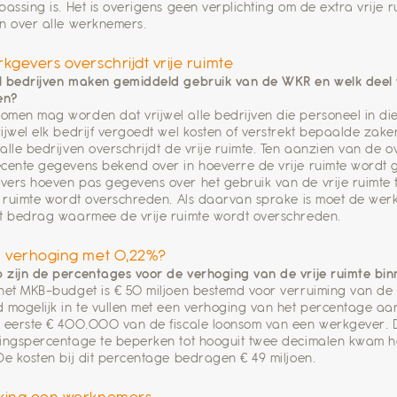
passing is. Het is overigens geen verplichting om de extra vrije r
n over alle werknemers.
kgevers overschrijdt vrije ruimte
 bedrijven maken gemiddeld gebruik van de WKR en welk deel v
ven?
men mag worden dat vrijwel alle bedrijven die personeel in d
ijwel elk bedrijf vergoedt wel kosten of verstrekt bepaalde za
alle bedrijven overschrijdt de vrije ruimte. Ten aanzien van de o
cente gegevens bekend over in hoeverre de vrije ruimte wordt g
ers hoeven pas gegevens over het gebruik van de vrije ruimte t
e ruimte wordt overschreden. Als daarvan sprake is moet de we
t bedrag waarmee de vrije ruimte wordt overschreden.
n verhoging met 0,22%?
zijn de percentages voor de verhoging van de vrije ruimte 
het MKB-budget is € 50 miljoen bestemd voor verruiming van d
 mogelijk in te vullen met een verhoging van het percentage aan 
 eerste € 400.000 van de fiscale loonsom van een werkgever. Do
ingspercentage te beperken tot hooguit twee decimalen kwam h
De kosten bij dit percentage bedragen € 49 miljoen.