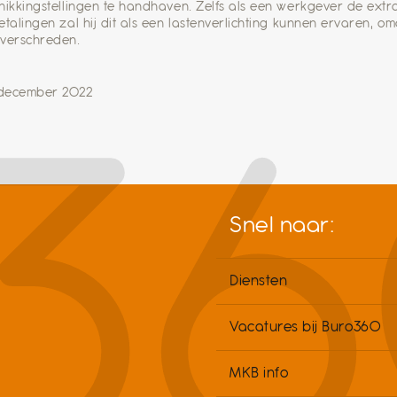
hikkingstellingen te handhaven. Zelfs als een werkgever de extra 
etalingen zal hij dit als een lastenverlichting kunnen ervaren, om
verschreden.
 december 2022
Snel naar:
Diensten
Vacatures bij Buro360
MKB info