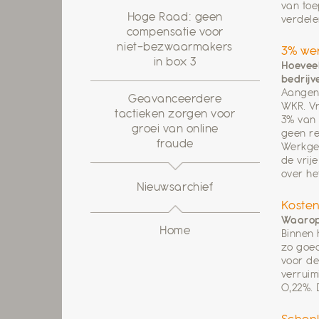
van toe
Hoge Raad: geen
verdele
compensatie voor
niet-bezwaarmakers
3% wer
in box 3
Hoeveel
bedrij
Aangeno
Geavanceerdere
WKR. Vr
tactieken zorgen voor
3% van 
groei van online
geen re
fraude
Werkgev
de vrij
over he
Nieuwsarchief
Koste
Waarop 
Home
Binnen 
zo goed
voor de
verruim
0,22%. 