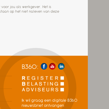
voor jou als werkgever. Het is
staan op het niet naleven van deze
B360:
Ik wil graag een digitale B360
nieuwsbrief ontvangen