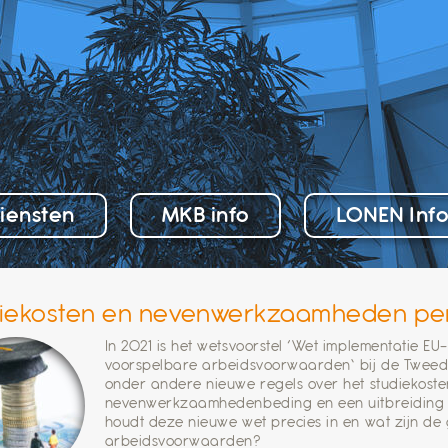
iensten
MKB info
LONEN Inf
iekosten en nevenwerkzaamheden pe
In 2021 is het wetsvoorstel ‘Wet implementatie EU-
voorspelbare arbeidsvoorwaarden’ bij de Tweede
onder andere nieuwe regels over het studiekost
nevenwerkzaamhedenbeding en een uitbreiding v
houdt deze nieuwe wet precies in en wat zijn de 
arbeidsvoorwaarden?