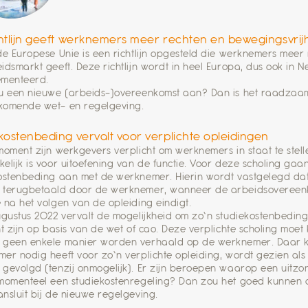
htlijn geeft werknemers meer rechten en bewegingsvrij
de Europese Unie is een richtlijn opgesteld die werknemers meer
idsmarkt geeft. Deze richtlijn wordt in heel Europa, dus ook in 
ementeerd.
u een nieuwe (arbeids-)overeenkomst aan? Dan is het raadzaam
komende wet- en regelgeving.
kostenbeding vervalt voor verplichte opleidingen
moment zijn werkgevers verplicht om werknemers in staat te stell
elijk is voor uitoefening van de functie. Voor deze scholing ga
ostenbeding aan met de werknemer. Hierin wordt vastgelegd dat
 terugbetaald door de werknemer, wanneer de arbeidsovereen
 na het volgen van de opleiding eindigt.
ugustus 2022 vervalt de mogelijkheid om zo’n studiekostenbeding o
ht zijn op basis van de wet of cao. Deze verplichte scholing mo
geen enkele manier worden verhaald op de werknemer. Daar kom
er nodig heeft voor zo’n verplichte opleiding, wordt gezien als
gevolgd (tenzij onmogelijk). Er zijn beroepen waarop een uitzo
momenteel een studiekostenregeling? Dan zou het goed kunnen d
nsluit bij de nieuwe regelgeving.