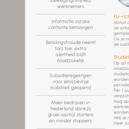
bewegingsvrijheid
werknemers
EU-ric
Informatie inzake
Vanuit 
contante betalingen
de arbe
geïmpl
Ga je n
Betalingsfraude neemt
de aan
fors toe: extra
alertheid blijft
Studie
noodzakelijk
Op dit 
noodzak
studiek
Subsidieregelingen
worden
voor emissievrije
periode
mobiliteit geopend
Per 1 a
verplic
mag op 
Meer bedrijven in
werknem
Nederland dankzij
worden 
groei aantal starters
Heb je 
en minder stoppers
meer aa