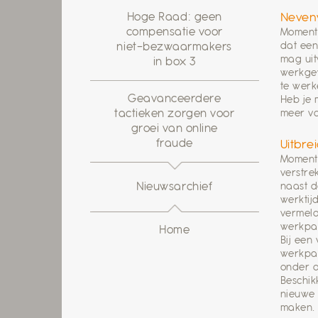
Neven
Hoge Raad: geen
compensatie voor
Momente
dat ee
niet-bezwaarmakers
mag uit
in box 3
werkgev
te werk
Geavanceerdere
Heb je
meer vo
tactieken zorgen voor
groei van online
fraude
Uitbre
Momente
verstre
naast d
Nieuwsarchief
werktij
vermeld
werkpat
Home
Bij een
werkpat
onder a
Beschik
nieuwe 
maken.