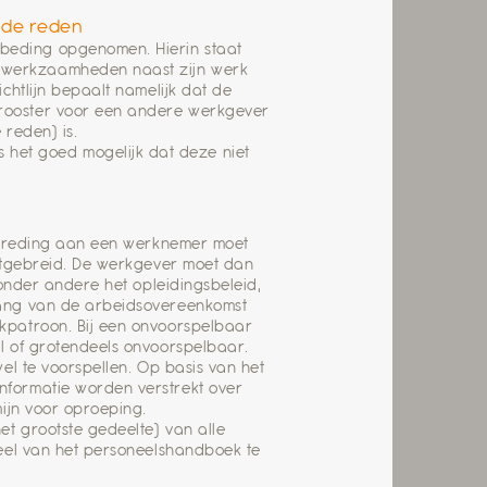
ede reden
beding opgenomen. Hierin staat
nwerkzaamheden naast zijn werk
chtlijn bepaalt namelijk dat de
rooster voor een andere werkgever
 reden) is.
et goed mogelijk dat deze niet
sttreding aan een werknemer moet
uitgebreid. De werkgever moet dan
 onder andere het opleidingsbeleid,
vang van de arbeidsovereenkomst
kpatroon. Bij een onvoorspelbaar
l of grotendeels onvoorspelbaar.
el te voorspellen. Op basis van het
nformatie worden verstrekt over
mijn voor oproeping.
et grootste gedeelte) van alle
deel van het personeelshandboek te