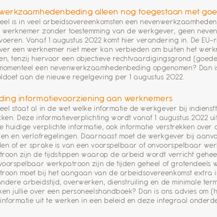
werkzaamhedenbeding alleen nog toegestaan met go
el is in veel arbeidsovereenkomsten een nevenwerkzaamheden
n werknemer zonder toestemming van de werkgever, geen neve
voeren. Vanaf 1 augustus 2022 komt hier verandering in. De EU-ri
er een werknemer niet meer kan verbieden om buiten het werk
en, tenzij hiervoor een objectieve rechtvaardigingsgrond (goede
 momenteel een nevenwerkzaamhedenbeding opgenomen? Dan is h
ldoet aan de nieuwe regelgeving per 1 augustus 2022.
iding informatievoorziening aan werknemers
el staat al in de wet welke informatie de werkgever bij indien
kken. Deze informatieverplichting wordt vanaf 1 augustus 2022 
e huidige verplichte informatie, ook informatie verstrekken over
den en verlofregelingen. Daarnaast moet de werkgever bij aan
en of er sprake is van een voorspelbaar of onvoorspelbaar wer
roon zijn de tijdstippen waarop de arbeid wordt verricht gehee
 voorspelbaar werkpatroon zijn de tijden geheel of grotendeels w
roon moet bij het aangaan van de arbeidsovereenkomst extra i
ndere arbeidstijd, overwerken, dienstruiling en de minimale ter
ken jullie over een personeelshandboek? Dan is ons advies om (h
informatie uit te werken in een beleid en deze integraal onder