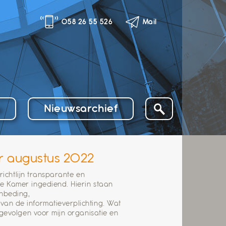
058 26 55 526
Mail
o
Nieuwsarchief
r augustus 2022
richtlijn transparante en
 Kamer ingediend. Hierin staan
enbeding,
an de informatieverplichting. Wat
gevolgen voor mijn organisatie en