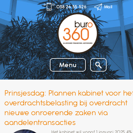
Skip
058 26 55 526
Mail
to
content
Menu
Prinsjesdag: Plannen kabinet voor he
overdrachtsbelasting bij overdracht
nieuwe onroerende zaken via
aandelentransacties
Het kabinet wil vanaf 1 januari 2025 4%