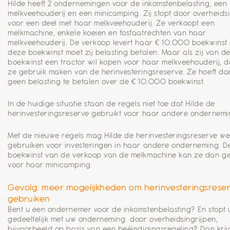
Hilde heeft 2 ondernemingen voor de inkomstenbelasting, een
melkveehouderij en een minicamping. Zij stopt door overheids
voor een deel met haar melkveehouderij. Ze verkoopt een
melkmachine, enkele koeien en fosfaatrechten van haar
melkveehouderij. De verkoop levert haar € 10.000 boekwinst
deze boekwinst moet zij belasting betalen. Maar als zij van d
boekwinst een tractor wil kopen voor haar melkveehouderij, 
ze gebruik maken van de herinvesteringsreserve. Ze hoeft d
geen belasting te betalen over de € 10.000 boekwinst.
In de huidige situatie staan de regels niet toe dat Hilde de
herinvesteringsreserve gebruikt voor haar andere ondernemi
Met de nieuwe regels mag Hilde de herinvesteringsreserve we
gebruiken voor investeringen in haar andere onderneming. D
boekwinst van de verkoop van de melkmachine kan ze dan g
voor haar minicamping.
Gevolg: meer mogelijkheden om herinvesteringsreser
gebruiken
Bent u een ondernemer voor de inkomstenbelasting? En stopt 
gedeeltelijk met uw onderneming door overheidsingrijpen,
bijvoorbeeld op basis van een beëindigingsregeling? Dan krij