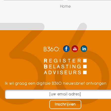
Home
B360:
Ik wil graag een digitale B360 nieuwsbrief ontvangen