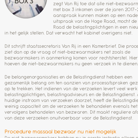
zegt Van Rij toe dat alle niet-bezwaar
met box 3 inkomen over de jaren 2017
aanspraak kunnen maken op een nade
uitspraak van de Hoge Raad, mocht de
Raad de belastingplichtigen in een ni
in het gelijk stellen. Dat verwacht het kabinet overigens niet.
Dit schrijft staatssecretaris Van Rij in een Kamerbrief. Die pro
ziet dan op de vraag of niet-bezwaarmakers net zoals de
bezwaarmakers in aanmerking komen voor rechtsherstel. Hie
hoeven de niet-bezwaarmakers nu geen verzoek in te dienen
De belangenorganisaties en de Belastingdienst hebben een
gezamenlijk belang om ten aanzien van procesafspraken gez
op te trekken. Het indienen van de verzoeken levert veel werk
belastingplichtigen, belastingadviseurs en de Belastingdienst. 
huidige instroom van verzoeken doorzet, heeft de Belastingdie
weinig capaciteit om de verzoeken te behandelen evenals het
vervolgens behandelen van bezwaren. Dit maakt reguliere a
van deze verzoeken onuitvoerbaar voor de Belastingdienst.
Procedure massaal bezwaar nu niet mogelijk
De niet-bezwaarmakers hebben nu in eerste instantie alleen 