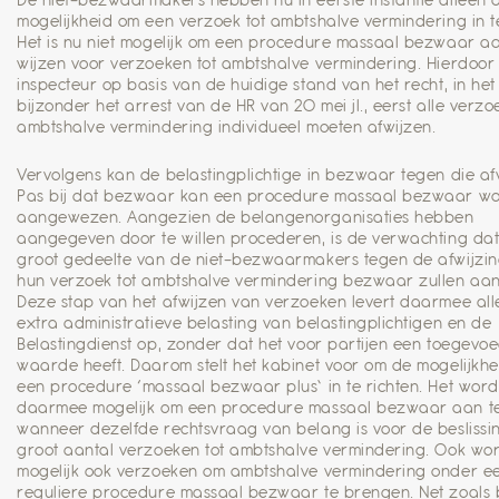
mogelijkheid om een verzoek tot ambtshalve vermindering in t
Het is nu niet mogelijk om een procedure massaal bezwaar aa
wijzen voor verzoeken tot ambtshalve vermindering. Hierdoor
inspecteur op basis van de huidige stand van het recht, in het
bijzonder het arrest van de HR van 20 mei jl., eerst alle verzo
ambtshalve vermindering individueel moeten afwijzen.
Vervolgens kan de belastingplichtige in bezwaar tegen die afw
Pas bij dat bezwaar kan een procedure massaal bezwaar w
aangewezen. Aangezien de belangenorganisaties hebben
aangegeven door te willen procederen, is de verwachting da
groot gedeelte van de niet-bezwaarmakers tegen de afwijzi
hun verzoek tot ambtshalve vermindering bezwaar zullen aa
Deze stap van het afwijzen van verzoeken levert daarmee al
extra administratieve belasting van belastingplichtigen en de
Belastingdienst op, zonder dat het voor partijen een toegevo
waarde heeft. Daarom stelt het kabinet voor om de mogelijkhe
een procedure ‘massaal bezwaar plus’ in te richten. Het word
daarmee mogelijk om een procedure massaal bezwaar aan te
wanneer dezelfde rechtsvraag van belang is voor de beslissi
groot aantal verzoeken tot ambtshalve vermindering. Ook wor
mogelijk ook verzoeken om ambtshalve vermindering onder e
reguliere procedure massaal bezwaar te brengen. Net zoals b