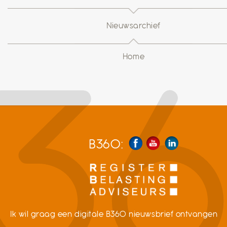
Nieuwsarchief
Home
B360:
Ik wil graag een digitale B360 nieuwsbrief ontvangen