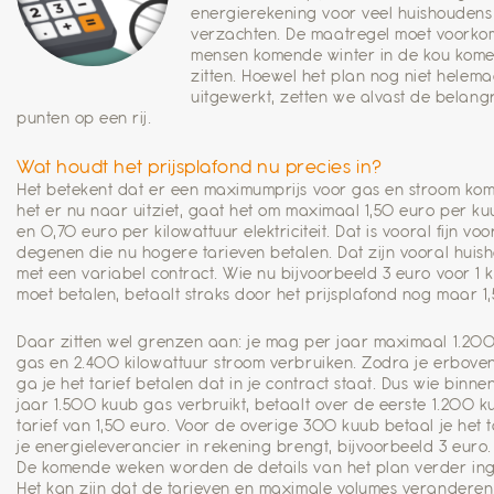
energierekening voor veel huishoudens
verzachten. De maatregel moet voorko
mensen komende winter in de kou kome
zitten. Hoewel het plan nog niet helemaa
uitgewerkt, zetten we alvast de belangr
punten op een rij.
Wat houdt het prijsplafond nu precies in?
Het betekent dat er een maximumprijs voor gas en stroom kom
het er nu naar uitziet, gaat het om maximaal 1,50 euro per k
en 0,70 euro per kilowattuur elektriciteit. Dat is vooral fijn voo
degenen die nu hogere tarieven betalen. Dat zijn vooral huis
met een variabel contract. Wie nu bijvoorbeeld 3 euro voor 1 
moet betalen, betaalt straks door het prijsplafond nog maar 1
Daar zitten wel grenzen aan: je mag per jaar maximaal 1.20
gas en 2.400 kilowattuur stroom verbruiken. Zodra je erboven
ga je het tarief betalen dat in je contract staat. Dus wie binne
jaar 1.500 kuub gas verbruikt, betaalt over de eerste 1.200 k
tarief van 1,50 euro. Voor de overige 300 kuub betaal je het t
je energieleverancier in rekening brengt, bijvoorbeeld 3 euro.
De komende weken worden de details van het plan verder ing
Het kan zijn dat de tarieven en maximale volumes veranderen