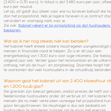
(2.400 x 0,70 euro). In totaal is dat 3.480 euro per jaar, ofte
euro per maand.
Let op, dit geldt dus alleen voor wie nu tarieven betaalt die ho
dan het prijsplafond. Heb je lagere tarieven in je contract sta
verandert er voorlopig niets voor je.
Zie ook:
Kabinet rekent er bij prijsplafond op dat huishoudens
besparen
Wat als ik het nog steeds niet kan betalen?
Het kabinet heeft enkele andere maatregelen aangekondigd 
mensen in financiële nood te helpen. Zo is er dit jaar een
energietoeslag van 1.300 euro voor lage inkomens. Die toeslag
volgend jaar ook. Verder gaan het minimumloon en de uitkeri
omhoog, net als de huur- en zorgtoeslag. Daarmee hoopt het 
te voorkomen dat veel huishoudens in de schuldhulp belanden
Waarom gaat het kabinet uit van 2.400 kilowattuur s
en 1.200 kuub gas?
Die grenzen zijn bewust gekozen, omdat precies de helft van
Nederlandse huishoudens onder dit verbruik zit. Het kabinet 
mensen die nu méér verbruiken vanwege het prijsplafond hun
gaan terugschroeven. De maatregel is dus ook bedoeld om
huishoudens te stimuleren zuiniger om te gaan met energie.