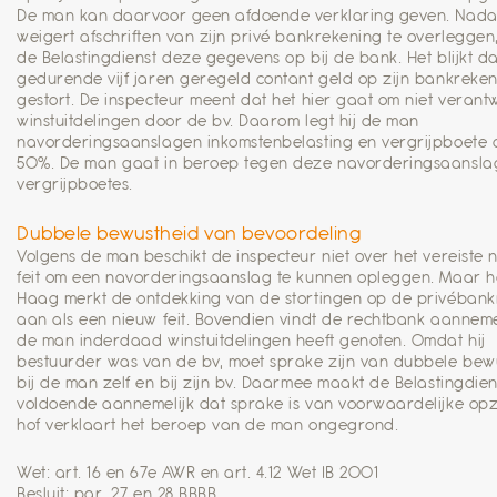
De man kan daarvoor geen afdoende verklaring geven. Nada
weigert afschriften van zijn privé bankrekening te overleggen
de Belastingdienst deze gegevens op bij de bank. Het blijkt d
gedurende vijf jaren geregeld contant geld op zijn bankreken
gestort. De inspecteur meent dat het hier gaat om niet veran
winstuitdelingen door de bv. Daarom legt hij de man
navorderingsaanslagen inkomstenbelasting en vergrijpboete 
50%. De man gaat in beroep tegen deze navorderingsaansla
vergrijpboetes.
Dubbele bewustheid van bevoordeling
Volgens de man beschikt de inspecteur niet over het vereiste 
feit om een navorderingsaanslag te kunnen opleggen. Maar h
Haag merkt de ontdekking van de stortingen op de privéban
aan als een nieuw feit. Bovendien vindt de rechtbank aanneme
de man inderdaad winstuitdelingen heeft genoten. Omdat hij
bestuurder was van de bv, moet sprake zijn van dubbele bew
bij de man zelf en bij zijn bv. Daarmee maakt de Belastingdien
voldoende aannemelijk dat sprake is van voorwaardelijke opz
hof verklaart het beroep van de man ongegrond.
Wet: art. 16 en 67e AWR en art. 4.12 Wet IB 2001
Besluit: par. 27 en 28 BBBB