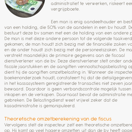
administratief te verwerken, riskeert ee
vergrijpboete.
Een man is enig aandeelhouder en bes
van een holding, die 50% van de aandelen in een bv houdt. D
bestuurt deze bv samen met een de holding van een andere 
De man is met deze andere persoon tot de volgende taakverd
gekomen; de man houdt zich bezig met de financiële zaken v
en de ander houdt zich bezig met de personeelszaken. De m
verstrekt maandelijks de primaire gegevens aan de fiscaal
dienstverlener van de bv. Deze dienstverlener stelt onder an
fiscale jaarstukken en de aangiften vennootschapsbelasting o
dient hij de aangiften omzetbelasting in. Wanneer de inspect
boekenonderzoek houdt, constateert hij dat de detailgegeven
in het kassasysteem geregistreerde transacties niet zeven jaar
bewaard. Daardoor is geen verbandscontrole mogelijk tussen
inkopen en de verkopen. Daarnaast bevat de administratie m
gebreken. De Belastingdienst weet vrijwel zeker dat de
kasadministratie is gemanipuleerd.
Theoretische omzetberekening van de fiscus
Vervolgens stelt de inspecteur zelf een theoretische omzetber
op. Hij komt op veel hogere omzetten uit dan de bv heeft opg