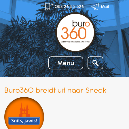
Skip
058 26 55 526
Mail
to
content
Menu
Buro360 breidt uit naar Sneek