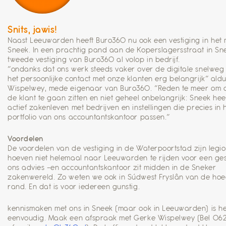
Snits, jawis!
Naast Leeuwarden heeft Buro360 nu ook een vestiging in het
Sneek. In een prachtig pand aan de Koperslagersstraat in Sne
tweede vestiging van Buro360 al volop in bedrijf.
“ondanks dat ons werk steeds vaker over de digitale snelweg 
het persoonlijke contact met onze klanten erg belangrijk” ald
Wispelwey, mede eigenaar van Buro360. “Reden te meer om di
de klant te gaan zitten en niet geheel onbelangrijk: Sneek hee
actief zakenleven met bedrijven en instellingen die precies in 
portfolio van ons accountantskantoor passen.”
Voordelen
De voordelen van de vestiging in de Waterpoortstad zijn legio
hoeven niet helemaal naar Leeuwarden te rijden voor een ge
ons advies -en accountantskantoor zit midden in de Sneker
zakenwereld. Zo weten we ook in Súdwest Fryslân van de ho
rand. En dat is voor iedereen gunstig.
kennismaken met ons in Sneek (maar ook in Leeuwarden) is he
eenvoudig. Maak een afspraak met Gerke Wispelwey (Bel 0